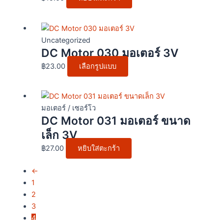
This
product
Uncategorized
DC Motor 030 มอเตอร์ 3V
has
multiple
฿
23.00
เลือกรูปแบบ
variants.
The
options
มอเตอร์ / เซอร์โว
may
DC Motor 031 มอเตอร์ ขนาด
be
เล็ก 3V
chosen
on
฿
27.00
หยิบใส่ตะกร้า
the
product
←
page
1
2
3
4