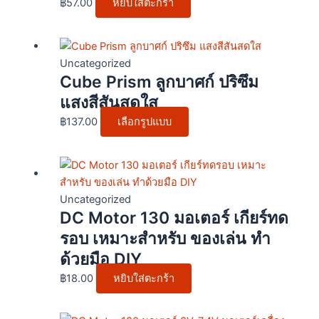
฿
57.00
หยิบใส่ตะกร้า
This
product
Uncategorized
Cube Prism ลูกบาศก์ ปริซึม
has
multiple
แสงสีสันสดใส
variants.
฿
137.00
เลือกรูปแบบ
The
options
may
be
chosen
Uncategorized
DC Motor 130 มอเตอร์ เกียร์ทด
on
the
รอบ เหมาะสำหรับ ของเล่น ทำ
product
ด้วยมือ DIY
page
฿
18.00
หยิบใส่ตะกร้า