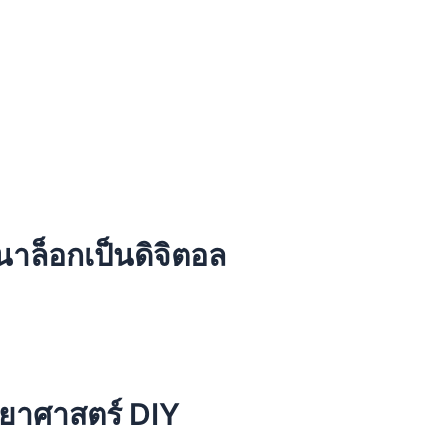
V
าล็อกเป็นดิจิตอล
ทยาศาสตร์ DIY