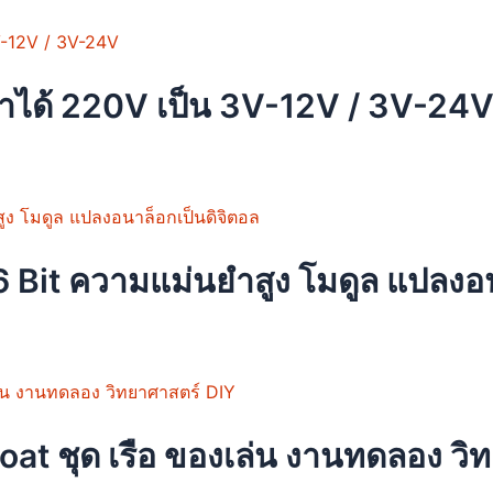
t
ns
is
oduct
s
าได้ 220V เป็น 3V-12V / 3V-24
en
ltiple
riants.
e
uct
tions
ay
Bit ความแม่นยำสูง โมดูล แปลงอน
osen
e
oduct
ge
t ชุด เรือ ของเล่น งานทดลอง วิ