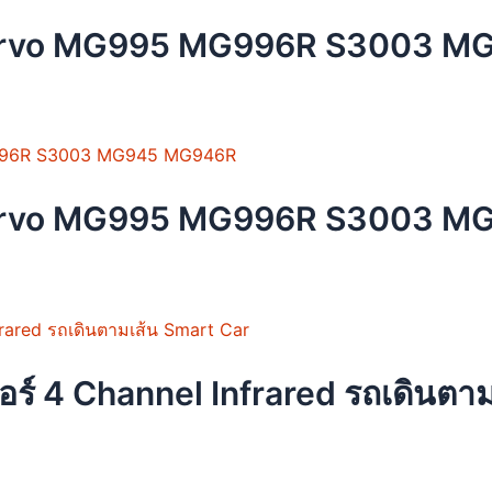
uct
 Servo MG995 MG996R S3003 
ple
nts.
ons
 Servo MG995 MG996R S3003 
en
uct
ซอร์ 4 Channel Infrared รถเดินตา