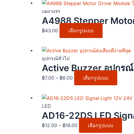
product
This
page
product
แผงวงจร
has
A4988 Stepper Motor 
multiple
฿
43.00
เลือกรูปแบบ
variants.
The
options
Price
This
may
range:
produc
อุปกรณ์ทั่วไป
be
฿7.00
has
Active Buzzer อุปกรณ์ส่ง
chosen
through
multipl
฿
7.00
–
฿
8.00
เลือกรูปแบบ
on
฿8.00
variants
the
The
product
options
Price
This
page
may
range:
prod
LED
be
฿12.00
has
AD16-22DS LED Sign
chosen
through
multi
฿
12.00
–
฿
16.00
เลือกรูปแบบ
on
฿16.00
varia