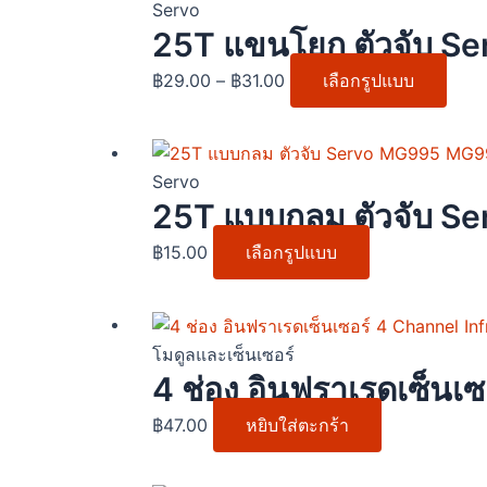
range:
prod
Servo
฿29.00
has
25T แขนโยก ตัวจับ
through
multi
฿
29.00
–
฿
31.00
เลือกรูปแบบ
฿31.00
varia
The
opti
This
may
product
Servo
be
has
25T แบบกลม ตัวจับ
chos
multiple
฿
15.00
เลือกรูปแบบ
on
variants.
the
The
prod
options
page
may
โมดูลและเซ็นเซอร์
be
4 ช่อง อินฟราเรดเซ็นเ
chosen
฿
47.00
หยิบใส่ตะกร้า
on
the