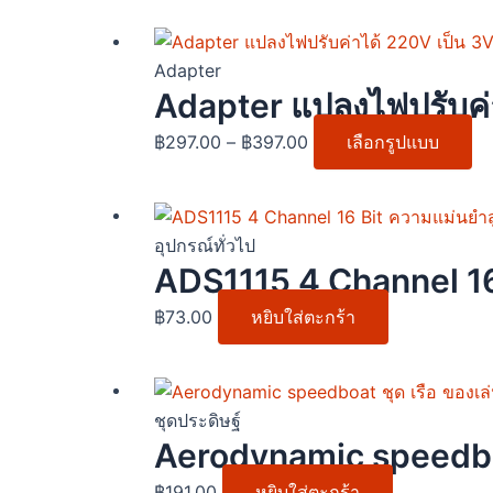
the
The
produc
optio
Price
Th
page
may
range:
pr
Adapter
be
฿297.00
ha
Adapter แปลงไฟปรับค่
chos
through
mu
฿
297.00
–
฿
397.00
เลือกรูปแบบ
on
฿397.00
va
the
Th
prod
op
page
m
อุปกรณ์ทั่วไป
be
ADS1115 4 Channel 16 
ch
฿
73.00
หยิบใส่ตะกร้า
on
th
pr
pa
ชุดประดิษฐ์
Aerodynamic speedboa
฿
191.00
หยิบใส่ตะกร้า