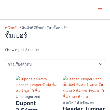
Skip
Main
to
Men
content
หน้าหลัก
/ สินค้าที่มีป้ายกำกับ “จั้มเปอร์”
จั้มเปอร์
Showing all 2 results
This
Price
product
range:
has
฿8.00
multiple
through
Uncategorized
Dupont
variants.
฿19.00
สายไฟ / หัวเชื่อมต่อ
Header Jumper
The