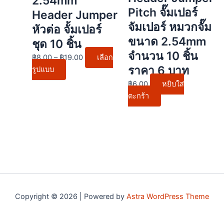
2.54mm
options
Pitch จั๊มเปอร์
Header Jumper
may
จัมเปอร์ หมวกจั๊ม
หัวต่อ จั้มเปอร์
be
ขนาด 2.54mm
ชุด 10 ชิ้น
chosen
จำนวน 10 ชิ้น
on
฿
8.00
–
฿
19.00
เลือก
ราคา 6 บาท
the
รูปแบบ
product
฿
6.00
หยิบใส่
page
ตะกร้า
Copyright © 2026 | Powered by
Astra WordPress Theme