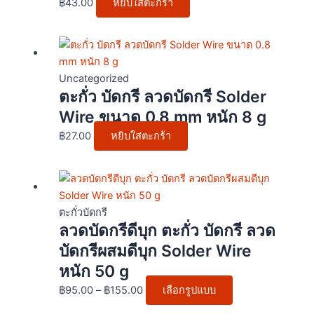
฿
43.00
หยิบใส่ตะกร้า
Uncategorized
ตะกั่ว บัดกรี ลวดบัดกรี Solder
Wire ขนาด 0.8 mm หนัก 8 g
฿
27.00
หยิบใส่ตะกร้า
Price
This
range:
product
฿95.00
has
ตะกั่วบัดกรี
ลวดบัดกรีดีบุก ตะกั่ว บัดกรี ลวด
through
multiple
฿155.00
variants.
บัดกรีผสมดีบุก Solder Wire
The
หนัก 50 g
options
฿
95.00
–
฿
155.00
เลือกรูปแบบ
may
be