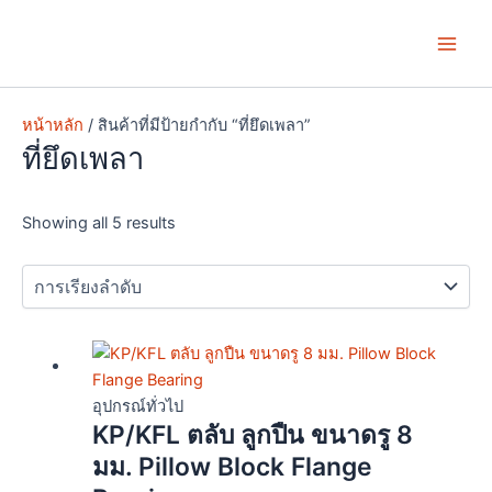
Skip
Main
to
Men
content
หน้าหลัก
/ สินค้าที่มีป้ายกำกับ “ที่ยึดเพลา”
ที่ยึดเพลา
Showing all 5 results
Price
This
range:
product
฿29.00
has
อุปกรณ์ทั่วไป
KP/KFL ตลับ ลูกปืน ขนาดรู 8
through
multiple
฿33.00
variants.
มม. Pillow Block Flange
The