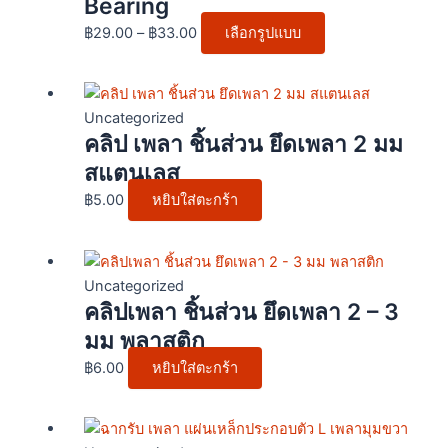
Bearing
options
฿
29.00
–
฿
33.00
เลือกรูปแบบ
may
be
chosen
on
Uncategorized
the
คลิป เพลา ชิ้นส่วน ยึดเพลา 2 มม
product
สแตนเลส
page
฿
5.00
หยิบใส่ตะกร้า
Uncategorized
คลิปเพลา ชิ้นส่วน ยึดเพลา 2 – 3
มม พลาสติก
฿
6.00
หยิบใส่ตะกร้า