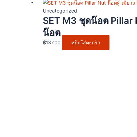
may
be
Uncategorized
chosen
SET M3 ชุดน๊อต Pillar 
on
น๊อต
the
produc
฿
137.00
หยิบใส่ตะกร้า
page