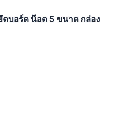
ตยึดบอร์ด น๊อต 5 ขนาด กล่อง