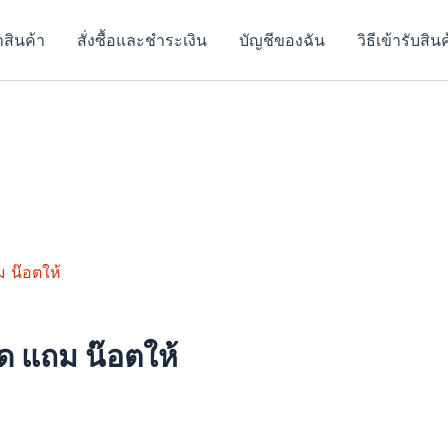
าสินค้า
สั่งซื้อและชำระเงิน
บัญชีของฉัน
วิธีเข้ารับสิน
t
e
ด แถม น๊อตให้
s.
s