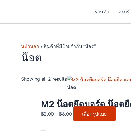
Skip
to
ร้านค้า
ตะกร้
content
หน้าหลัก
/ สินค้าที่มีป้ายกำกับ “น๊อต”
น๊อต
Price
This
Showing all 2 results
range:
produc
น๊อต
฿2.00
has
through
multipl
M2 น๊อตยึดบอร์ด น๊อตยื
฿8.00
variant
฿
2.00
–
฿
8.00
เลือกรูปแบบ
The
option