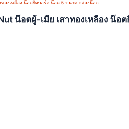
Nut น๊อตผู้-เมีย เสาทองเหลือง น๊อ
t