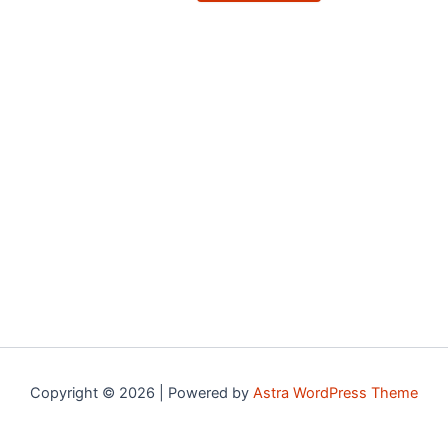
options
may
be
chosen
on
the
product
page
Copyright © 2026 | Powered by
Astra WordPress Theme