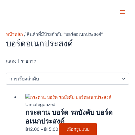
Skip
Main
to
Men
content
หน้าหลัก
/ สินค้าที่มีป้ายกำกับ “บอร์ดอเนกประสงค์”
บอร์ดอเนกประสงค์
แสดง 1 รายการ
Price
This
range:
product
Uncategorized
กระดาน บอร์ด รถบังคับ บอร์ด
฿12.00
has
through
multiple
อเนกประสงค์
฿15.00
variants.
฿
12.00
–
฿
15.00
เลือกรูปแบบ
The