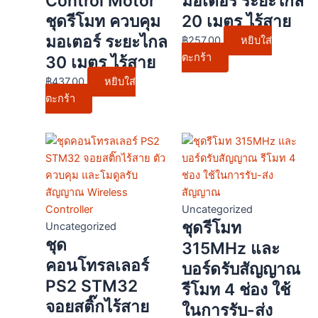
Control Motor
มอเตอร์ ระยะไกล
ชุดรีโมท ควบคุม
20 เมตร ไร้สาย
มอเตอร์ ระยะไกล
฿
257.00
หยิบใส่
ตะกร้า
30 เมตร ไร้สาย
฿
437.00
หยิบใส่
ตะกร้า
This
product
has
multiple
variants.
Uncategorized
ชุดรีโมท
The
Uncategorized
ชุด
options
315MHz และ
may
คอนโทรลเลอร์
บอร์ดรับสัญญาณ
be
PS2 STM32
รีโมท 4 ช่อง ใช้
chosen
จอยสติ๊กไร้สาย
ในการรับ-ส่ง
on