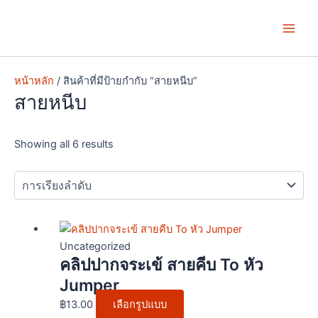
Skip
Main
to
Men
content
หน้าหลัก
/ สินค้าที่มีป้ายกำกับ “สายหนีบ”
สายหนีบ
Showing all 6 results
This
product
Uncategorized
คลิปปากจระเข้ สายคีบ To หัว
has
multiple
Jumper
variants.
฿
13.00
เลือกรูปแบบ
The