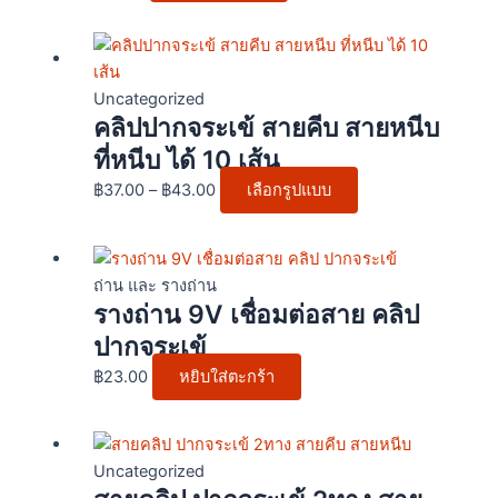
options
Price
This
may
range:
product
be
฿37.00
has
chosen
Uncategorized
คลิปปากจระเข้ สายคีบ สายหนีบ
through
multiple
on
฿43.00
variants.
the
ที่หนีบ ได้ 10 เส้น
The
product
฿
37.00
–
฿
43.00
เลือกรูปแบบ
options
page
may
be
chosen
ถ่าน และ รางถ่าน
รางถ่าน 9V เชื่อมต่อสาย คลิป
on
the
ปากจระเข้
product
฿
23.00
หยิบใส่ตะกร้า
page
This
product
Uncategorized
has