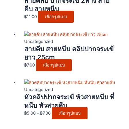
สายคลิป ปากจระเข้ 2ทาง สาย
multiple
คีบ สายหนีบ
variants.
฿
11.00
เลือกรูปแบบ
The
options
This
may
product
be
Uncategorized
สายคีบ สายหนีบ คลิปปากจระเข้
has
chosen
multiple
on
ยาว 25cm
variants.
the
฿
7.00
เลือกรูปแบบ
The
product
options
page
Price
This
may
range:
product
be
Uncategorized
หัวคลิปปากจระเข้ หัวสายหนีบ ที่
฿5.00
has
chosen
through
multiple
on
หนีบ หัวสายคีบ
฿7.00
variants.
the
฿
5.00
–
฿
7.00
เลือกรูปแบบ
The
product
options
page