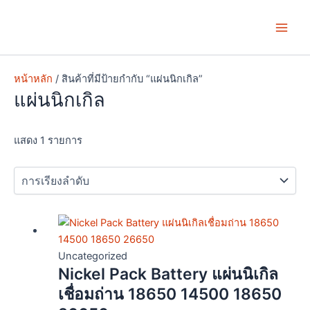
Skip
Main
to
Men
content
หน้าหลัก
/ สินค้าที่มีป้ายกำกับ “แผ่นนิกเกิล”
แผ่นนิกเกิล
แสดง 1 รายการ
Price
This
range:
product
฿22.00
has
Uncategorized
Nickel Pack Battery แผ่นนิเกิล
through
multiple
฿78.00
variants.
เชื่อมถ่าน 18650 14500 18650
The