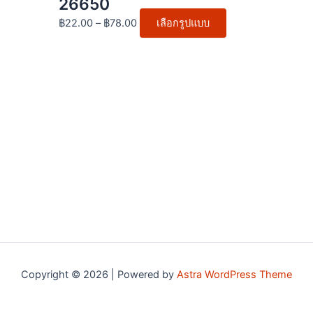
26650
options
฿
22.00
–
฿
78.00
เลือกรูปแบบ
may
be
chosen
on
the
product
page
Copyright © 2026 | Powered by
Astra WordPress Theme