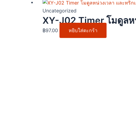
may
be
Uncategorized
chos
XY-J02 Timer โมดูลหน่
on
฿
97.00
หยิบใส่ตะกร้า
the
prod
page