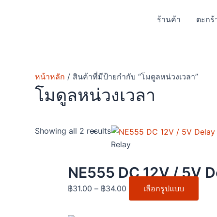
Skip
to
ร้านค้า
ตะกร้
content
หน้าหลัก
/ สินค้าที่มีป้ายกำกับ “โมดูลหน่วงเวลา”
โมดูลหน่วงเวลา
Price
This
Showing all 2 results
range:
prod
Relay
฿31.00
has
through
multi
NE555 DC 12V / 5V Del
฿34.00
varia
฿
31.00
–
฿
34.00
เลือกรูปแบบ
The
opti