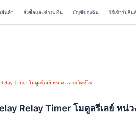
าสินค้า
สั่งซื้อและชำระเงิน
บัญชีของฉัน
วิธีเข้ารับสิน
uct
ple
ay Relay Timer โมดูลรีเลย์ หน่ว
nts.
ons