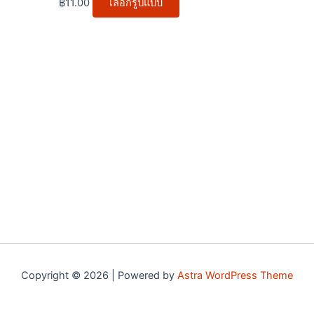
฿
11.00
เลือกรูปแบบ
options
may
be
chosen
on
the
product
page
Copyright © 2026 | Powered by
Astra WordPress Theme