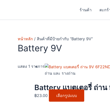
Skip
to
ร้านค้า
ตะกร้
content
หน้าหลัก
/ สินค้าที่มีป้ายกำกับ “Battery 9V”
Battery 9V
This
แสดง 1 รายการ
product
ถ่าน และ รางถ่าน
has
multiple
Battery แบตเตอรี่ ถ่
variants.
฿
23.00
เลือกรูปแบบ
The
options