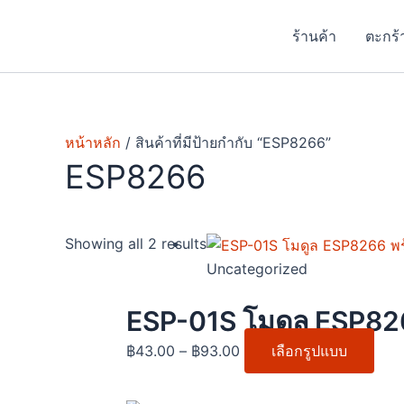
Skip
to
ร้านค้า
ตะกร้
content
หน้าหลัก
/ สินค้าที่มีป้ายกำกับ “ESP8266”
ESP8266
Price
This
Showing all 2 results
range:
pro
Uncategorized
฿43.00
has
through
mult
ESP-01S โมดูล ESP826
฿93.00
vari
฿
43.00
–
฿
93.00
เลือกรูปแบบ
The
opti