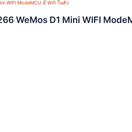
sen
66 WeMos D1 Mini WIFI ModeMC
duct
e