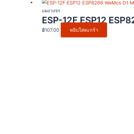
may
be
แผงวงจร
cho
ESP-12F ESP12 ESP82
on
฿
107.00
หยิบใส่ตะกร้า
the
pro
pag