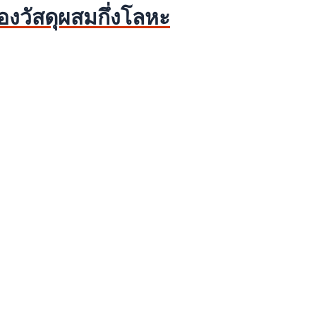
งวัสดุผสมกึ่งโลหะ