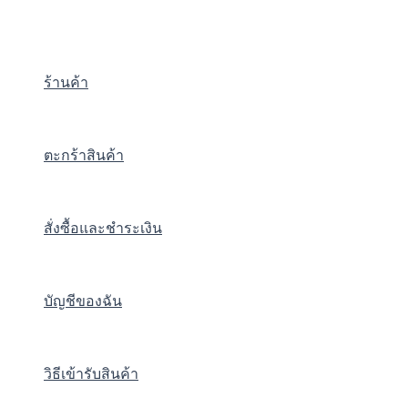
Skip
Price
Price
Price
This
This
This
This
This
to
range:
range:
range:
product
product
product
product
product
content
฿29.00
฿63.00
฿97.00
has
has
has
has
has
ร้านค้า
through
through
through
multiple
multiple
multiple
multiple
multiple
฿31.00
฿89.00
฿138.00
variants.
variants.
variants.
variants.
variants.
The
The
The
The
The
options
options
options
options
options
ตะกร้าสินค้า
may
may
may
may
may
be
be
be
be
be
chosen
chosen
chosen
chosen
chosen
สั่งซื้อและชำระเงิน
on
on
on
on
on
the
the
the
the
the
product
product
product
product
product
บัญชีของฉัน
page
page
page
page
page
วิธีเข้ารับสินค้า