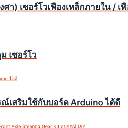
า) เซอร์โวเฟืองเหล็กภายใน / เฟือ
ม เซอร์โว
์เสริมใช้กับบอร์ด Arduino ได้ดี