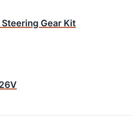
 Steering Gear Kit
– 26V