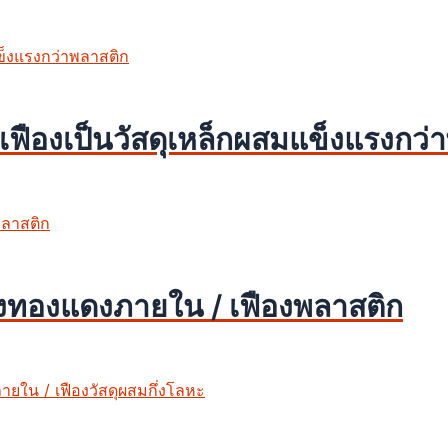
ืองเป็นวัสดุเหล็กผสมแข็งแรงกว่
องทองแดงภายใน / เฟืองพลาสติก