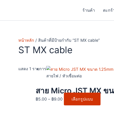
Skip
to
ร้านค้า
ตะกร้
content
หน้าหลัก
/ สินค้าที่มีป้ายกำกับ “ST MX cable”
ST MX cable
Price
This
แสดง 1 รายการ
range:
produc
สายไฟ / หัวเชื่อมต่อ
฿5.00
has
through
multipl
สาย Micro JST MX ขนา
฿9.00
variant
฿
5.00
–
฿
9.00
เลือกรูปแบบ
The
option