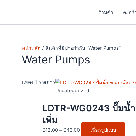
Skip
to
ร้านค้า
ตะกร้
content
หน้าหลัก
/ สินค้าที่มีป้ายกำกับ “Water Pumps”
Water Pumps
Price
This
แสดง 1 รายการ
range:
prod
Uncategorized
฿12.00
has
through
mult
LDTR-WG0243 ปั๊มน้ำ ข
฿43.00
varia
เพิ่ม
The
opti
฿
12.00
–
฿
43.00
เลือกรูปแบบ