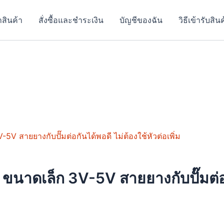
าสินค้า
สั่งซื้อและชำระเงิน
บัญชีของฉัน
วิธีเข้ารับสิน
uct
iple
นาดเล็ก 3V-5V สายยางกับปั๊มต่อกั
nts.
ons