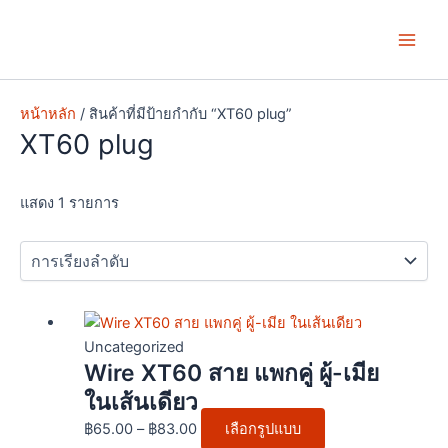
Skip
Main
to
Men
content
หน้าหลัก
/ สินค้าที่มีป้ายกำกับ “XT60 plug”
XT60 plug
แสดง 1 รายการ
Price
This
range:
product
Uncategorized
Wire XT60 สาย แพกคู่ ผู้-เมีย
฿65.00
has
through
multiple
ในเส้นเดียว
฿83.00
variants.
฿
65.00
–
฿
83.00
เลือกรูปแบบ
The