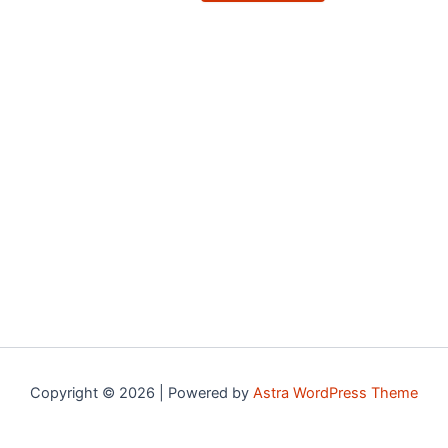
options
may
be
chosen
on
the
product
page
Copyright © 2026 | Powered by
Astra WordPress Theme