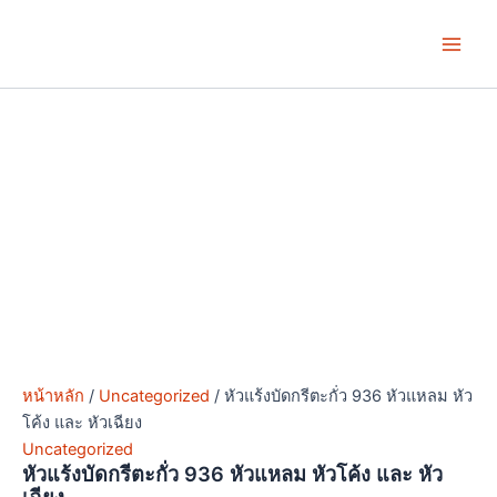
Skip
Price
Price
Price
Price
This
This
This
This
Main
to
range:
range:
range:
range:
product
product
product
product
Men
content
฿5.00
฿19.00
฿23.00
฿29.00
has
has
has
has
through
through
through
through
multiple
multiple
multiple
multiple
฿6.00
฿57.00
฿78.00
฿34.00
variants.
variants.
variants.
variants.
The
The
The
The
options
options
options
options
may
may
may
may
be
be
be
be
chosen
chosen
chosen
chosen
on
on
on
on
the
the
the
the
product
product
product
product
page
page
page
page
หน้าหลัก
/
Uncategorized
/ หัวแร้งบัดกรีตะกั่ว 936 หัวแหลม หัว
โค้ง และ หัวเฉียง
Uncategorized
หัวแร้งบัดกรีตะกั่ว 936 หัวแหลม หัวโค้ง และ หัว