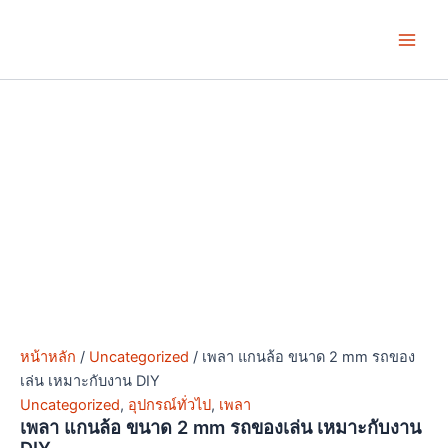
จำนวน
Skip
Price
Price
This
Main
เพลา
to
range:
range:
product
แกน
Men
content
฿5.00
฿23.00
has
ล้อ
through
through
multiple
ขนาด
฿15.00
฿78.00
variants.
2
mm
The
รถ
options
ของ
may
เล่น
be
เหมาะ
chosen
กับ
งาน
on
DIY
the
ชิ้น
product
page
หน้าหลัก
/
Uncategorized
/ เพลา แกนล้อ ขนาด 2 mm รถของ
เล่น เหมาะกับงาน DIY
Uncategorized
,
อุปกรณ์ทั่วไป
,
เพลา
เพลา แกนล้อ ขนาด 2 mm รถของเล่น เหมาะกับงาน