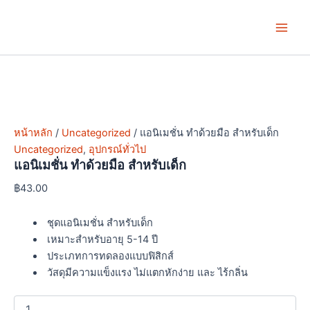
จำนวน
Skip
Price
This
This
This
Main
แอ
to
range:
product
product
product
นิ
Men
content
฿4.00
has
has
has
เม
through
multiple
multiple
multiple
ชั่น
฿7.00
variants.
variants.
variants.
ทำ
ด้วย
The
The
The
มือ
options
options
options
สำหรับ
may
may
may
เด็ก
หน้าหลัก
/
Uncategorized
/ แอนิเมชั่น ทำด้วยมือ สำหรับเด็ก
be
be
be
ชิ้น
Uncategorized
,
อุปกรณ์ทั่วไป
chosen
chosen
chosen
แอนิเมชั่น ทำด้วยมือ สำหรับเด็ก
on
on
on
฿
43.00
the
the
the
product
product
product
ชุดแอนิเมชั่น สำหรับเด็ก
page
page
page
เหมาะสำหรับอายุ 5-14 ปี
ประเภทการทดลองแบบฟิสิกส์
วัสดุมีความแข็งแรง ไม่แตกหักง่าย และ ไร้กลิ่น