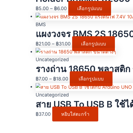
฿
5.00
–
฿
6.00
เลือกรูปแบบ
BMS
แผงวงจร BMS 2S 18650
฿
21.00
–
฿
31.00
เลือกรูปแบบ
Uncategorized
รางถ่าน 18650 พลาสติก
฿
7.00
–
฿
18.00
เลือกรูปแบบ
Uncategorized
สาย USB To USB B ใช้ได
฿
37.00
หยิบใส่ตะกร้า