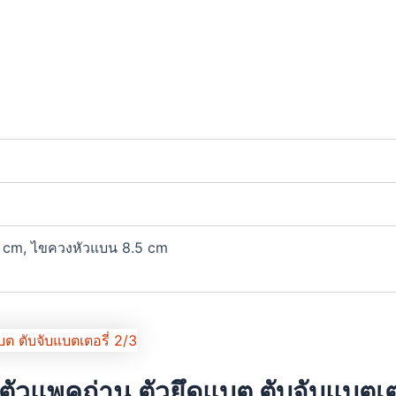
 cm, ไขควงหัวแบน 8.5 cm
ัวแพคถ่าน ตัวยึดแบต ตับจับแบตเตอ