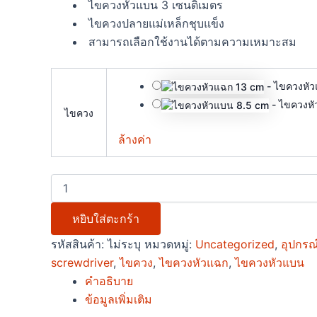
ไขควงหัวแบน 3 เซนติเมตร
ไขควงปลายแม่เหล็กชุบแข็ง
สามารถเลือกใช้งานได้ตามความเหมาะสม
-
ไขควงหัว
-
ไขควงหั
ไขควง
ล้างค่า
หยิบใส่ตะกร้า
รหัสสินค้า:
ไม่ระบุ
หมวดหมู่:
Uncategorized
,
อุปกรณ์
screwdriver
,
ไขควง
,
ไขควงหัวแฉก
,
ไขควงหัวแบน
คำอธิบาย
ข้อมูลเพิ่มเติม