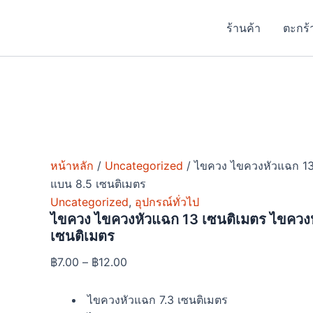
จำนวน
Skip
Price
Price
Price
Price
This
This
This
ไขควง
to
range:
range:
range:
range:
product
product
product
ร้านค้า
ตะกร้
ไขควง
content
฿7.00
฿5.00
฿7.00
฿21.00
has
has
has
หัว
แฉก
through
through
through
through
multiple
multiple
multiple
13
฿12.00
฿6.00
฿18.00
฿31.00
variants.
variants.
variants
เซนติเมตร
The
The
The
ไขควง
options
options
options
หัว
แบน
may
may
may
8.5
be
be
be
เซนติเมตร
หน้าหลัก
/
Uncategorized
/ ไขควง ไขควงหัวแฉก 13
chosen
chosen
chosen
ชิ้น
แบน 8.5 เซนติเมตร
on
on
on
Uncategorized
,
อุปกรณ์ทั่วไป
the
the
the
ไขควง ไขควงหัวแฉก 13 เซนติเมตร ไขควง
product
product
product
เซนติเมตร
page
page
page
฿
7.00
–
฿
12.00
ไขควงหัวแฉก 7.3 เซนติเมตร