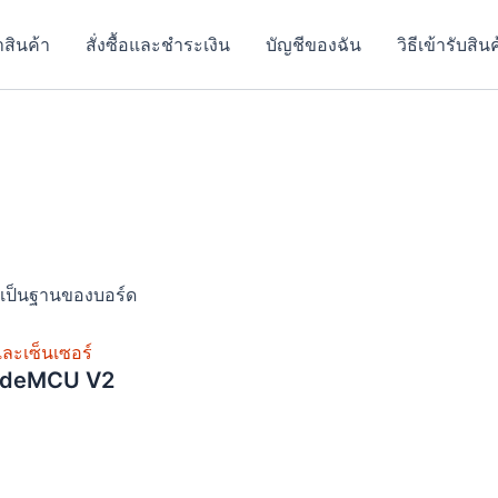
t
t
าสินค้า
สั่งซื้อและชำระเงิน
บัญชีของฉัน
วิธีเข้ารับสิน
e
e
.
s.
s
ป็นฐานของบอร์ด
ละเซ็นเซอร์
t
t
NodeMCU V2