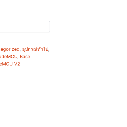
tegorized
,
อุปกรณ์ทั่วไป
,
NodeMCU
,
Base
deMCU V2