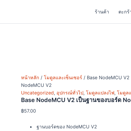
จำนวน
Skip
Price
Price
Price
This
This
This
Base
to
range:
range:
range:
product
produc
produc
ร้านค้า
ตะกร้
NodeMCU
content
฿5.00
฿18.00
฿29.00
has
has
has
V2
เป็น
through
through
through
multiple
multipl
multipl
ฐาน
฿6.00
฿25.00
฿34.00
variants.
variants
variant
ของ
The
The
The
บอร์ด
options
options
option
NodeMCU
V2
may
may
may
ชิ้น
be
be
be
chosen
chosen
chosen
หน้าหลัก
/
โมดูลและเซ็นเซอร์
/ Base NodeMCU V2 เ
on
on
on
NodeMCU V2
the
the
the
Uncategorized
,
อุปกรณ์ทั่วไป
,
โมดูลแปลงไฟ
,
โมดูลแ
product
produc
produc
Base NodeMCU V2 เป็นฐานของบอร์ด 
page
page
page
฿
57.00
ฐานบอร์ดของ NodeMCU V2