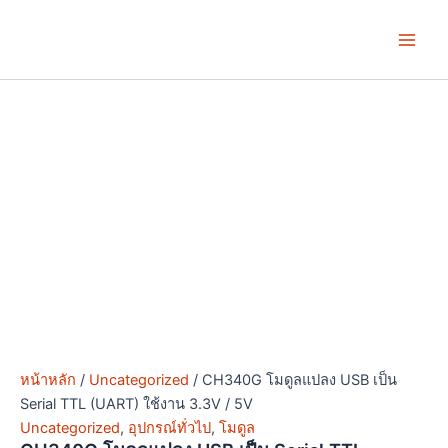
จำนวน
Skip
Price
Price
This
This
Main
CH340G
to
range:
range:
product
product
โมดูล
Men
content
฿23.00
฿29.00
has
has
แปลง
through
through
multiple
multiple
USB
฿78.00
฿34.00
variants.
variants.
เป็น
Serial
The
The
TTL
options
options
(UART)
may
may
ใช้
be
be
งาน
chosen
chosen
3.3V
/
on
on
5V
the
the
ชิ้น
product
product
page
page
หน้าหลัก
/
Uncategorized
/ CH340G โมดูลแปลง USB เป็น
Serial TTL (UART) ใช้งาน 3.3V / 5V
Uncategorized
,
อุปกรณ์ทั่วไป
,
โมดูล