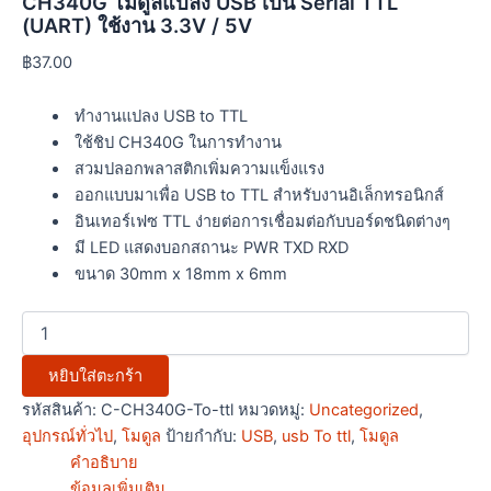
CH340G โมดูลแปลง USB เป็น Serial TTL
(UART) ใช้งาน 3.3V / 5V
฿
37.00
ทำงานแปลง USB to TTL
ใช้ชิป CH340G ในการทำงาน
สวมปลอกพลาสติกเพิ่มความแข็งแรง
ออกแบบมาเพื่อ USB to TTL สำหรับงานอิเล็กทรอนิกส์
อินเทอร์เฟซ TTL ง่ายต่อการเชื่อมต่อกับบอร์ดชนิดต่างๆ
มี LED แสดงบอกสถานะ PWR TXD RXD
ขนาด 30mm x 18mm x 6mm
หยิบใส่ตะกร้า
รหัสสินค้า:
C-CH340G-To-ttl
หมวดหมู่:
Uncategorized
,
อุปกรณ์ทั่วไป
,
โมดูล
ป้ายกำกับ:
USB
,
usb To ttl
,
โมดูล
คำอธิบาย
ข้อมูลเพิ่มเติม