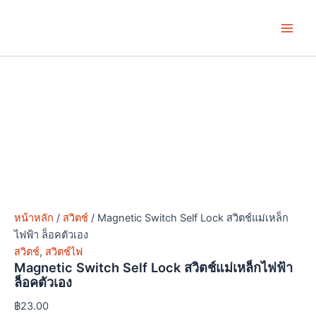
จำนวน
Skip
Price
This
This
Main
Magnetic
to
range:
product
product
Switch
Men
content
฿5.00
has
has
Self
through
multiple
multiple
Lock
฿15.00
variants.
variants.
สวิตช์
แม่
The
The
เหล็ก
options
options
ไฟฟ้า
may
may
ล็อค
be
be
ตัว
chosen
chosen
เอง
ชิ้น
on
on
the
the
product
product
หน้าหลัก
/
สวิตช์
/ Magnetic Switch Self Lock สวิตช์แม่เหล็ก
page
page
ไฟฟ้า ล็อคตัวเอง
สวิตช์
,
สวิตช์ไฟ
Magnetic Switch Self Lock สวิตช์แม่เหล็กไฟฟ้า
ล็อคตัวเอง
฿
23.00