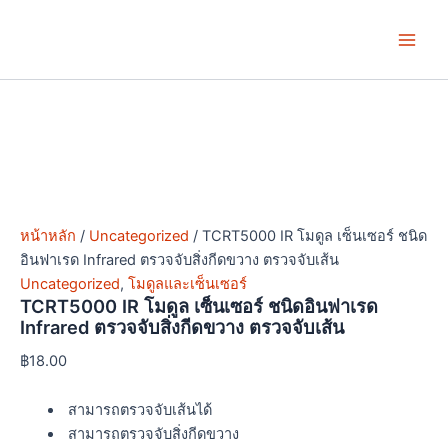
จำนวน
Skip
Price
This
This
Main
TCRT5000
to
range:
product
product
IR
Men
content
฿19.00
has
has
โมดูล
through
multiple
multiple
เซ็นเซอร์
฿57.00
variants.
variants.
ชนิด
อิน
The
The
ฟาเรด
options
options
Infrared
may
may
ตรวจ
be
be
จับ
chosen
chosen
สิ่ง
หน้าหลัก
/
Uncategorized
/ TCRT5000 IR โมดูล เซ็นเซอร์ ชนิด
กีดขวาง
on
on
อินฟาเรด Infrared ตรวจจับสิ่งกีดขวาง ตรวจจับเส้น
ตรวจ
the
the
Uncategorized
,
โมดูลและเซ็นเซอร์
จับ
product
product
TCRT5000 IR โมดูล เซ็นเซอร์ ชนิดอินฟาเรด
เส้น
page
page
Infrared ตรวจจับสิ่งกีดขวาง ตรวจจับเส้น
ชิ้น
฿
18.00
สามารถตรวจจับเส้นได้
สามารถตรวจจับสิ่งกีดขวาง