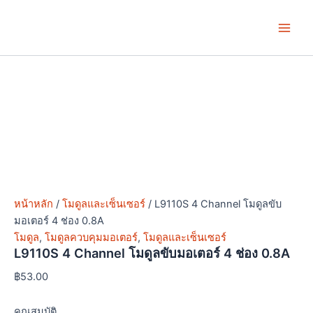
Skip
Price
Price
This
This
Main
to
range:
range:
product
product
Men
content
฿25.00
฿127.00
has
has
through
through
multiple
multiple
฿35.00
฿187.00
variants.
variants.
The
The
options
options
may
may
be
be
chosen
chosen
on
on
the
the
หน้าหลัก
/
โมดูลและเซ็นเซอร์
/ L9110S 4 Channel โมดูลขับ
product
product
มอเตอร์ 4 ช่อง 0.8A
page
page
โมดูล
,
โมดูลควบคุมมอเตอร์
,
โมดูลและเซ็นเซอร์
L9110S 4 Channel โมดูลขับมอเตอร์ 4 ช่อง 0.8A
฿
53.00
คุณสมบัติ