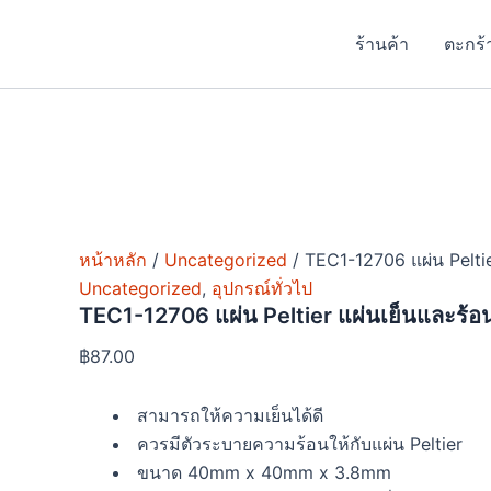
จำนวน
Skip
Price
Price
This
This
This
TEC1-
to
range:
range:
product
product
produc
ร้านค้า
ตะกร้
12706
content
฿19.00
฿18.00
has
has
has
แผ่น
Peltier
through
through
multiple
multiple
multipl
แผ่น
฿57.00
฿25.00
variants.
variants
variants
เย็น
The
The
The
และ
options
options
options
ร้อน
ชิ้น
may
may
may
be
be
be
หน้าหลัก
/
Uncategorized
/ TEC1-12706 แผ่น Peltie
chosen
chosen
chosen
Uncategorized
,
อุปกรณ์ทั่วไป
on
on
on
TEC1-12706 แผ่น Peltier แผ่นเย็นและร้อ
the
the
the
product
product
produc
฿
87.00
page
page
page
สามารถให้ความเย็นได้ดี
ควรมีตัวระบายความร้อนให้กับแผ่น Peltier
ขนาด 40mm x 40mm x 3.8mm