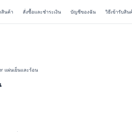
t
าสินค้า
สั่งซื้อและชำระเงิน
บัญชีของฉัน
วิธีเข้ารับสิน
e
.
.
r แผ่นเย็นและร้อน
น
t