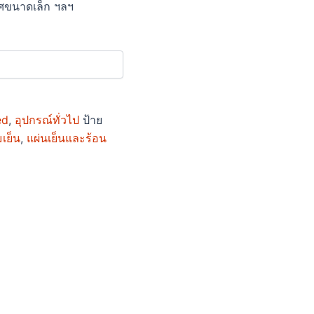
าศขนาดเล็ก ฯลฯ
ed
,
อุปกรณ์ทั่วไป
ป้าย
เย็น
,
แผ่นเย็นและร้อน